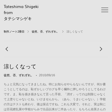
Tateshima Shigeki
from
タテシマシゲキ
制作ノート2冊目
徒然、否、ずれずれ。
涼しくなって
涼しくなって
徒然、否、ずれずれ。
2010/09/16
ちょと元気になってきましたね。特にお知らせやらもないんですが、何か書
こうとしてるのは、恥ずかしいブログを早く欄外に押しやろうとしてるわけ
です。ま、恥を描き描きなんて言った手前、「消す」ってのは削除じゃなく
て上塗りじゃないとね、いけませんから。（あら、うまいじゃない。）学校
の方はテストも終わり、後は採点ですね。これも大変で。それと、実は秋に
は百花繚乱展や学校がらみで出品以来が二件あったり、もちろん佑英さんの