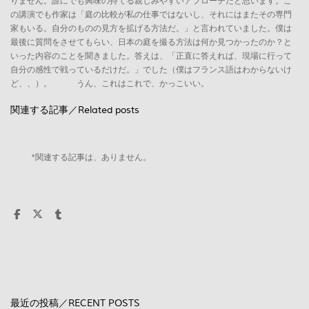
りません。誰にでも興味の持てる親しみやすいアプローチだと思います。こ
の講演でも作家は「庭の比較が私の仕事ではないし、それにはまたその専門
家もいる。自分のものの見方を拡げる方法だ。」と言われていました。僕は
最後に質問をさせてもらい、日本の庭を撮る方法は何か見つかったのか？と
いった内容のことを聞きました。答えは、「正直に答えれば、現場に行って
自分の感性で戦っているだけだ。」でした（僕はフランス語はわからないけ
ど、、）。 うん、これはこれで、かっこいい。
関連する記事／Related posts
*関連する記事は、ありません。
最近の投稿／RECENT POSTS