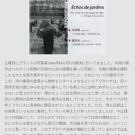
土曜日にフランスの写真家JeanRAULT氏の講演に行ってきました。今回の展
示はベルサイユ宮殿の王様のための菜園を撮った写真と、京都の庭園を撮影
したものとを双方展示するといったものでした。それについての講演です。
この、洋の東西の差異から制作をスタートさせるというアプローチは、日々
西洋文化の波にゆられながら暮らしている私たちには特にめずらしいもので
もないと思うのですが、僕がちょっと話を聞きたいなと思ったところは、東
洋から西洋の反対で西洋から東洋を比較しているってことと、モチーフが日
本とフランスに具体的に限定されているところでした。ただ、僕も以前はこ
の差異というものに着目していろいろ考えたり作ったりしましたが、今は僕
なりの結論として、どちらがどうのといったレベルでは何の価値もなく、い
かにそれらを踏まえながら第三の価値、方法論を見つけられるか、というこ
とだと思っています。このアプローチ自体が無駄だと思っているわけではあ