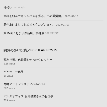
椿拾い
2023/04/07
木枠を組んでキャンバスを張る。この重労働。
2023/01/16
新年あけましておめでとうございます。
2023/01/01
第15回「あかり作品展」京都展
2022/12/17
閲覧の多い投稿／P0PULAR POSTS
変わり種、色鉛筆を使ったクロッキー
1.1k views
ギャラリー佑英
1k views
尼崎アートフェスティバル2013
782 views
パルスオフィス 服部優里さんのお仕事
713 views