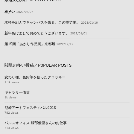
最近の投稿／RECENT POSTS
椿拾い
2023/04/07
木枠を組んでキャンバスを張る。この重労働。
2023/01/16
新年あけましておめでとうございます。
2023/01/01
第15回「あかり作品展」京都展
2022/12/17
閲覧の多い投稿／P0PULAR POSTS
変わり種、色鉛筆を使ったクロッキー
1.1k views
ギャラリー佑英
1k views
尼崎アートフェスティバル2013
782 views
パルスオフィス 服部優里さんのお仕事
713 views