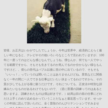
皆様、お正月はいかがでしたでしょうか。今年は世界中、経済的にえらく厳
しい年になると、テレビやその他いろいろなところで言われていますが、100
年に一度ってのはどんな感じなんでしょうね。僕なんか、何でも一人でやっ
てる範囲ですから、そもそも生きてるのか死んでるのか分からない様なもん
ですけど。。僕らの世代はバブル以後に世の中に出ているので、そもそも
「いいっ！」っていうのは聞いたことはありませんけどね。景気などに関係
なく一年の間に一人でできる仕事はだいたい決まってるわけですから、その
質が少しでも上がる様に願うだけです。それについても、正攻法や特別な訓
練みたいなものがあるわけでもないので、（逆に普通の訓練ってのはあると
思いますよ、訓練されたものは僕は好きです。）結局は目の前の仕事にどれ
だけ上手くのめり込めるかっていうことだなぁと最近思っています。せっか
くの年頭に読んで頂いたのに、全く普段ののんびりテンションですみませ