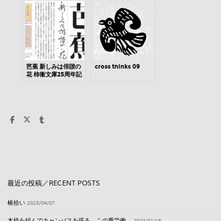
芭蕉 新しみは俳諧の
cross thinks 09
花 柿衞文庫25周年記
念展のお知らせ
最近の投稿／RECENT POSTS
椿拾い
2023/04/07
木枠を組んでキャンバスを張る。この重労働。
2023/01/16