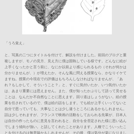
「うろ覚え」
と、写真の二つにタイトルを付けて、解説を付けました。前回のブログと重
複しますが、モノの見方、見え方に僕は固執している様です。どんなに絵が
上手くなったかと言う前に、なにか以前より感じられるもの（それが何かは
分かりませんが、）が増えたか。そんな風に問える授業なら、かなりイケて
ますね。授業の今現在での評価はもちろんしなければなりませんが、「あ
れ？もしかして、そういうこと？」と、すぐに気付いたか、いつ気付いたか
は、あまり重要には思えません。また、僕が知ったかぶりして語って見せる
ことは、なんだか不自然なことに思えます。回り道はしょうがない。絵の授
業を任されているので、僕は絵の話をします。でも絵が上手くいってないと
自分で思っていても、大事なことは少し違うところにあるかもしれません。
話は少しそれますが、フランスで映画の活動をしておられる先輩が、日本人
は自分の作ったものに意見を言われると、自分を全否定された様に思い込ん
でしまう傾向が強い。と話してくれたことがあります。人種でこういったこ
とを分けるのは無意味かもしれませんが、その後、僕は気分が楽になりまし