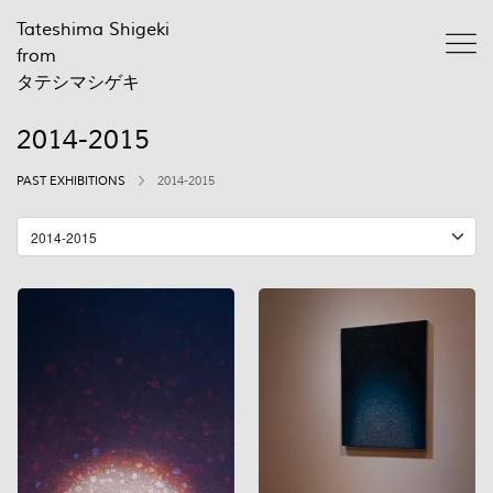
Tateshima Shigeki
from
タテシマシゲキ
2014-2015
PAST EXHIBITIONS
2014-2015
GARELLY KITHOUSE
ESPRIT NOUVEAU
2015
2014
2014-2015
,
個展
2014-2015
,
個展