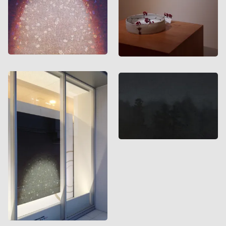
川西まちなか美術館
GARELLY KITHOUSE
2014
2014
2014-2015
,
企画展/グループ
2014-2015
,
個展
展