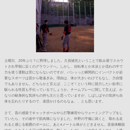
土曜日、20年ぶり？に野球しました。欠員補充ということで飲み屋でスカウ
トされ早朝に近くのグラウンドへ。しかし、自転車とか水泳とか流れの中で
力を使う運動は苦にならないのですが、バシッっと瞬間的にインパクトが必
要なスポーツは昔から敬遠ぎみ。理由は、体が大きいわけでもなし、力自慢
でもありません。どちらかと言えば、ここぞ！という時に脱力したい欲求に
駆られる性質も手伝っているでしょうか。チームプレーに関して言えば、か
なりの献身的な気持ちの持ち主だと思っていますが、しばしばその気持ち自
体を忘れたりするので、迷惑かけるのもなぁ、、とも思います。
さて、昔の感覚でキャッチボールやら打撃練習やらウォーミングアップをし
ていたら、その途中で筋肉痛になりました。外野の守備に就くと、取れる走
れると感じる範囲のボールに、あと4メートル体がとどきません。逆遊体離脱