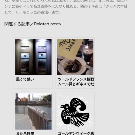
る。本屋ではこれといった発見は出来ず、逃亡の果ては、また河原。僕はベ
ンチに寝そべって高速道路をぼんやり眺める。隣のミキ茶は「さっきの本貸
して」と、モロッコの市場へ逃亡。
関連する記事／Related posts
黒くて熱い
ツールドフランス観戦
ムール貝とギネスでだ
らだらしましょう週間
また八軒屋
ゴールデンウィーク東