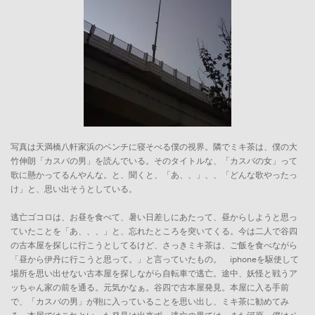
写真は天満橋八軒家浜のベンチに寝そべる僕の視界。隣でミキ茶は、僕の大
竹伸朗「カスバの男」を読んでいる。そのタイトルな、「カスバの女」って
歌に懸かってるんやんな。と、聞くと、「あ、、」、、「どんな歌やったっ
け」と、思い出そうとしている。
逃亡ゴコロは、お昼を食べて、暑い日差しにあたって、昼からしようと思っ
ていたことを「あ、、、」と、忘れたところを突いてくる。今は二人で谷四
の古本屋を探しに行こうとしてるけど、さっきミキ茶は、ご飯を食べながら
「昼から伊丹に行こうと思って。」と言っていたもの。 iphoneを駆使して
場所を思い出せない古本屋を探しながら自転車で逃亡。途中、妖怪と戦うア
ッちゃん家の前を通る。元気かなぁ。谷四で古本屋発見。本屋に入る手前
で、「カスバの男」が鞄に入っていることを思い出し、ミキ茶に勧めてみ