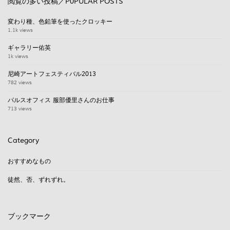
閲覧の多い投稿／P0PULAR POSTS
変わり種、色鉛筆を使ったクロッキー
1.1k views
ギャラリー佑英
1k views
尼崎アートフェスティバル2013
782 views
パルスオフィス 服部優里さんのお仕事
713 views
Category
おすすめなもの
徒然、否、ずれずれ。
ブックマーク